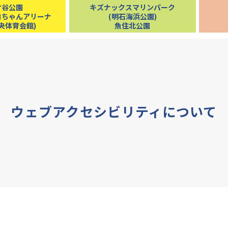
ケ谷公園
キズナックスマリンパーク
コちゃんアリーナ
(明石海浜公園)
央体育会館)
魚住北公園
ウェブアクセシビリティについて