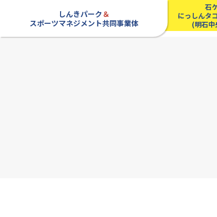
石
しんきパーク
＆
にっしんタ
スポーツマネジメント共同事業体
(明石中