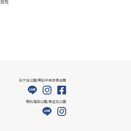
式会社
石ケ谷公園/明石中央体育会館
明石海浜公園/魚住北公園