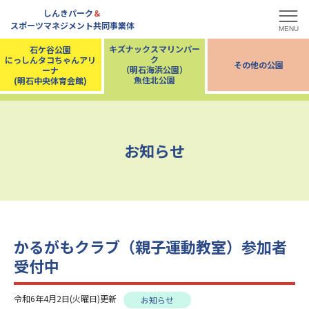
しんきパーク
＆
スポーツマネジメント共同事業体
MENU
キズナックスマリンパー
石ケ谷公園
ク
にっしんタコちゃんアリ
その他の公園
（明石海浜公園）
ーナ
魚住北公園
(明石中央体育会館)
お知らせ
かるがもクラブ（親子運動教室）参加者
受付中
令和6年4月2日(火曜日)更新
お知らせ