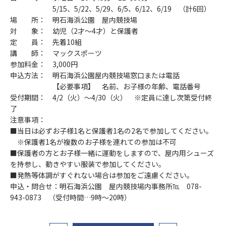
5/15、5/22、5/29、6/5、6/12、6/19 （計6回）
場 所： 明石海浜公園 屋内競技場
対 象： 幼児（2才～4才）と保護者
定 員： 先着10組
講 師： マックスポーツ
参加料金： 3,000円
申込方法： 明石海浜公園屋内競技場窓口または電話
【必要事項】 名前、お子様の年齢、電話番号
受付期間： 4/2（火）～4/30（火） ※定員に達し次第受付終
了
注意事項：
■当日は必ずお子様1名と保護者1名の2名で参加してください。
※保護者1名が複数のお子様を連れての参加は不可
■保護者の方とお子様一緒に運動をしますので、屋内用シューズ
を持参し、動きやすい服装で参加してください。
■発熱等体調がすぐれない場合は参加をご遠慮ください。
申込・問合せ：明石海浜公園 屋内競技場内事務所℡ 078-
943-0873 （受付時間…9時～20時）