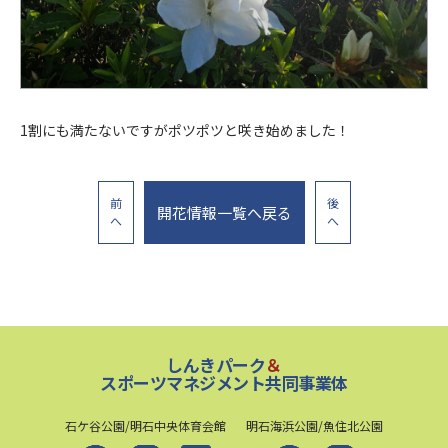
1割にも満たないですがポツポツと咲き始めました！
前
後
開花情報一覧へ戻る
へ
へ
しんきパーク
＆
スポーツマネジメント共同事業体
石ケ谷公園/明石中央体育会館
明石海浜公園/魚住北公園