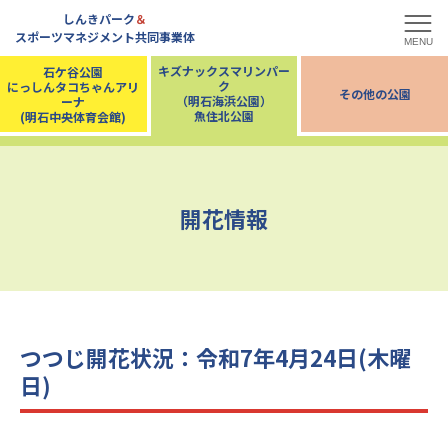
しんきパーク
＆
スポーツマネジメント共同事業体
MENU
キズナックスマリンパー
石ケ谷公園
ク
にっしんタコちゃんアリ
その他の公園
（明石海浜公園）
ーナ
魚住北公園
(明石中央体育会館)
開花情報
つつじ開花状況：令和7年4月24日(木曜
日)