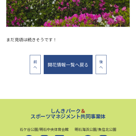
まだ見頃は続きそうです！
前
後
開花情報一覧へ戻る
へ
へ
しんきパーク
＆
スポーツマネジメント共同事業体
石ケ谷公園/明石中央体育会館
明石海浜公園/魚住北公園