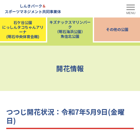
しんきパーク
＆
スポーツマネジメント共同事業体
MENU
キズナックスマリンパー
石ケ谷公園
ク
にっしんタコちゃんアリ
その他の公園
（明石海浜公園）
ーナ
魚住北公園
(明石中央体育会館)
開花情報
つつじ開花状況：令和7年5月9日(金曜
日)