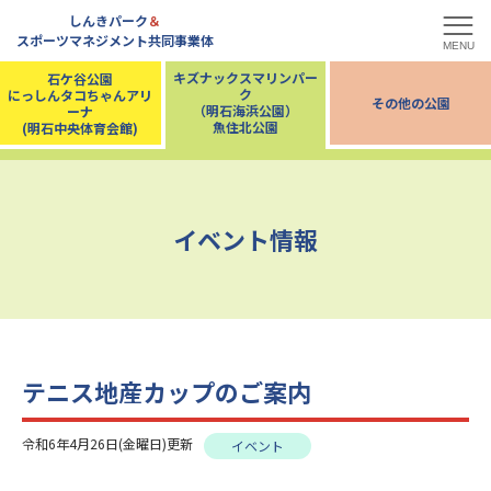
しんきパーク
＆
スポーツマネジメント共同事業体
MENU
キズナックスマリンパー
石ケ谷公園
ク
にっしんタコちゃんアリ
その他の公園
（明石海浜公園）
ーナ
魚住北公園
(明石中央体育会館)
イベント情報
テニス地産カップのご案内
令和6年4月26日(金曜日)更新
イベント