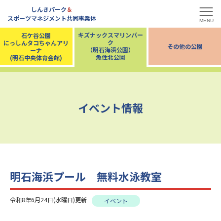
しんきパーク
＆
スポーツマネジメント共同事業体
MENU
キズナックスマリンパー
石ケ谷公園
ク
にっしんタコちゃんアリ
その他の公園
（明石海浜公園）
ーナ
魚住北公園
(明石中央体育会館)
イベント情報
明石海浜プール 無料水泳教室
令和8年6月24日(水曜日)更新
イベント