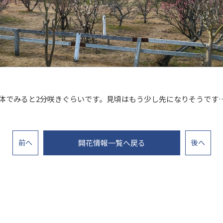
体でみると2分咲きぐらいです。見頃はもう少し先になりそうです
前
へ
開花情報一覧へ戻る
後
へ