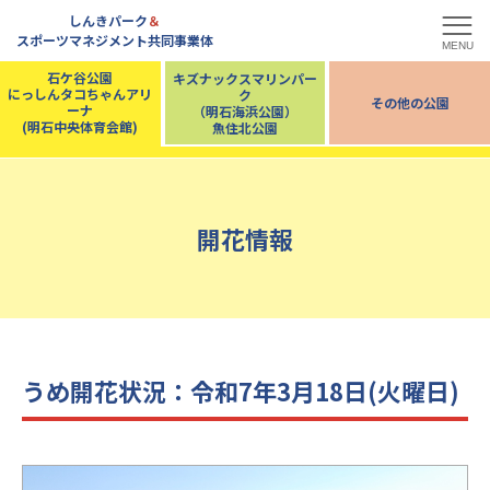
しんきパーク
＆
スポーツマネジメント共同事業体
MENU
石ケ谷公園
キズナックスマリンパー
にっしんタコちゃんアリ
ク
その他の公園
ーナ
（明石海浜公園）
(明石中央体育会館)
魚住北公園
開花情報
うめ開花状況：令和7年3月18日(火曜日)