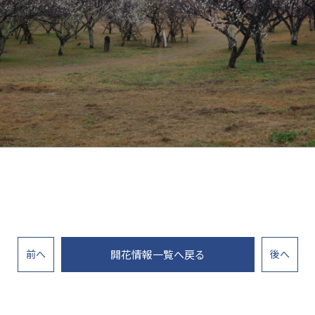
前
へ
開花情報一覧へ戻る
後
へ