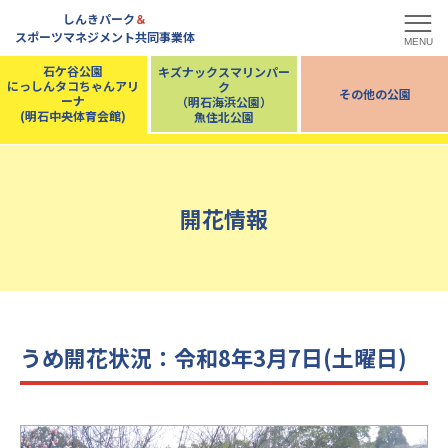
しんきパーク
＆
スポーツマネジメント共同事業体
MENU
石ケ谷公園
キズナックスマリンパー
にっしんタコちゃんアリ
ク
その他の公園
ーナ
（明石海浜公園）
(明石中央体育会館)
魚住北公園
開花情報
うめ開花状況：令和8年3月7日(土曜日)