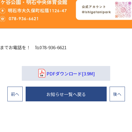
電話を！ ℡078-936-6621
PDFダウンロード[3.9M]
前
へ
お知らせ一覧へ戻る
後
へ