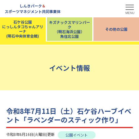
しんきパーク
＆
スポーツマネジメント共同事業体
MENU
石ケ谷公園
キズナックスマリンパー
にっしんタコちゃんアリ
ク
その他の公園
ーナ
（明石海浜公園）
(明石中央体育会館)
魚住北公園
イベント情報
令和8年7月11日（土）石ケ谷ハーブイベ
ント「ラベンダーのスティック作り」
令和8年6月16日(火曜日)更新
公園イベント