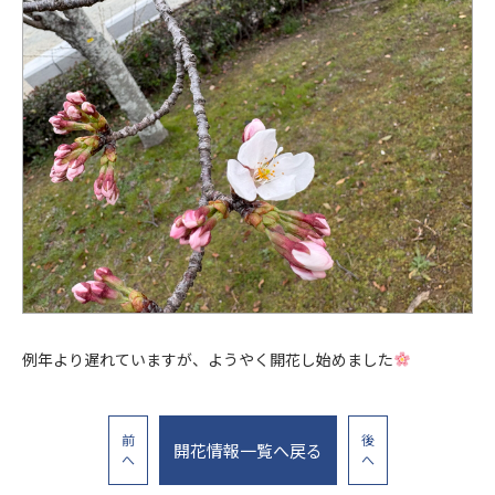
例年より遅れていますが、ようやく開花し始めました
前
後
開花情報一覧へ戻る
へ
へ