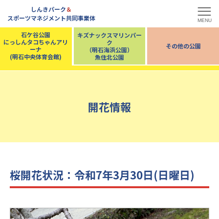
しんきパーク
＆
スポーツマネジメント共同事業体
MENU
石ケ谷公園
キズナックスマリンパー
にっしんタコちゃんアリ
ク
その他の公園
ーナ
（明石海浜公園）
(明石中央体育会館)
魚住北公園
開花情報
桜開花状況：令和7年3月30日(日曜日)