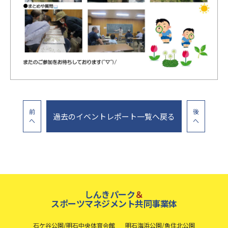
前
後
過去のイベントレポート一覧へ戻る
へ
へ
しんきパーク
＆
スポーツマネジメント共同事業体
石ケ谷公園/明石中央体育会館
明石海浜公園/魚住北公園