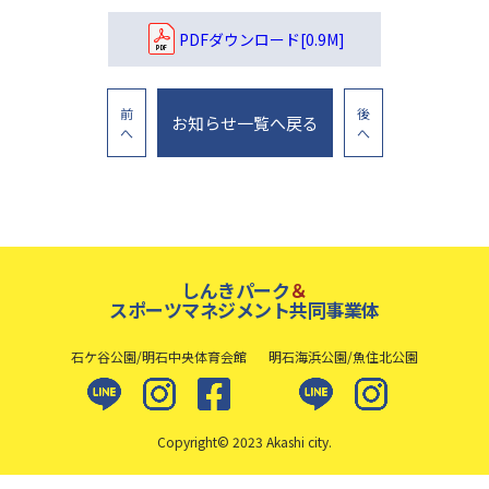
PDFダウンロード[0.9M]
前
後
お知らせ一覧へ戻る
へ
へ
しんきパーク
＆
スポーツマネジメント共同事業体
石ケ谷公園/明石中央体育会館
明石海浜公園/魚住北公園
Copyright© 2023 Akashi city.