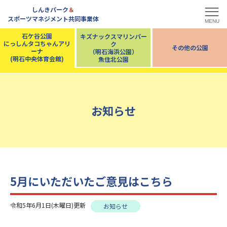
しんきパーク
＆
スポーツマネジメント共同事業体
MENU
石ケ谷公園
キズナックスマリンパー
にっしんタコちゃんアリ
ク
その他の公園
ーナ
（明石海浜公園）
(明石中央体育会館)
魚住北公園
お知らせ
5月にいただいたご意見はこちら
令和5年6月1日(木曜日)更新
お知らせ