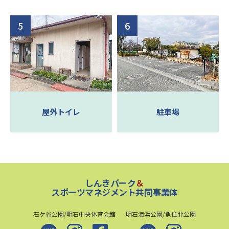
屋外トイレ
駐車場
しんきパーク
＆
スポーツマネジメント共同事業体
石ケ谷公園/明石中央体育会館
明石海浜公園/魚住北公園