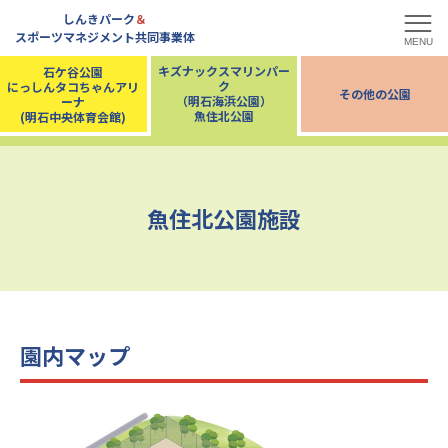
しんきパーク
＆
スポーツマネジメント共同事業体
MENU
キズナックスマリンパー
石ケ谷公園
ク
にっしんタコちゃんアリ
その他の公園
（明石海浜公園）
ーナ
魚住北公園
(明石中央体育会館)
魚住北公園施設
園内マップ