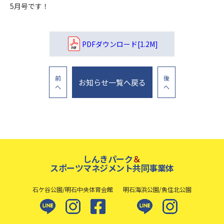
5月号です！
PDFダウンロード[1.2M]
前
後
お知らせ一覧へ戻る
へ
へ
しんきパーク
＆
スポーツマネジメント共同事業体
石ケ谷公園/明石中央体育会館
明石海浜公園/魚住北公園