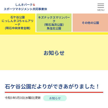
しんきパーク
＆
スポーツマネジメント共同事業体
MENU
石ケ谷公園
キズナックスマリンパー
にっしんタコちゃんアリ
ク
その他の公園
ーナ
（明石海浜公園）
(明石中央体育会館)
魚住北公園
お知らせ
石ケ谷公園だよりができあがりました！
令和5年5月3日(水曜日)更新
お知らせ